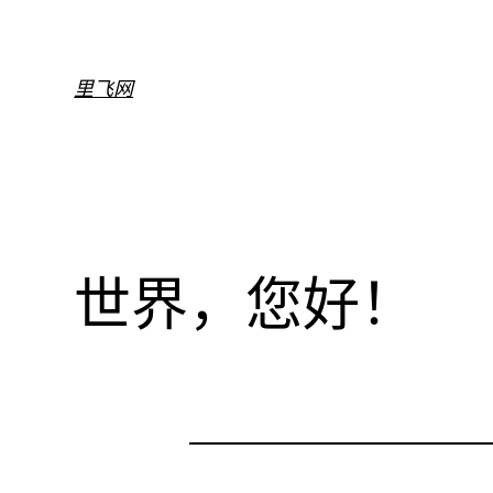
跳
至
内
里飞网
容
世界，您好！